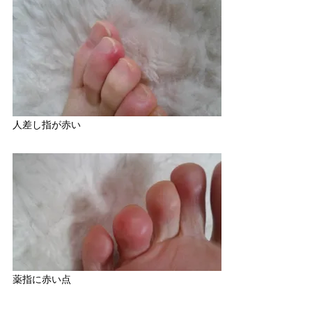
人差し指が赤い
薬指に赤い点