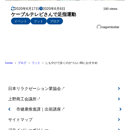
2020年6月17日
2020年6月6日
190 views
ケーブルテレビさんで足指運動
イベント
フット
ブログ
nagomiseitai
home
ブログ
フット
しもやけで歩くのがつらい時におすすめ
日本リラクゼーション業協会↗
上野商工会議所↗
伊賀市健康推進課｜出前講座↗
サイトマップ
プライバシーポリシー