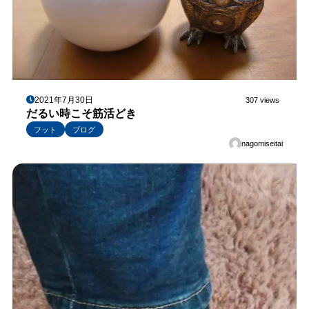
2021年7月30日
307 views
だるい時こそ筋活どき
フット
ブログ
nagomiseitai