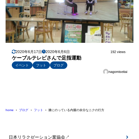
2020年6月17日
2020年6月6日
192 views
ケーブルテレビさんで足指運動
イベント
フット
ブログ
nagomiseitai
home
ブログ
フット
膝にのっている内腿の余分なニクの行方
日本リラクゼーション業協会↗