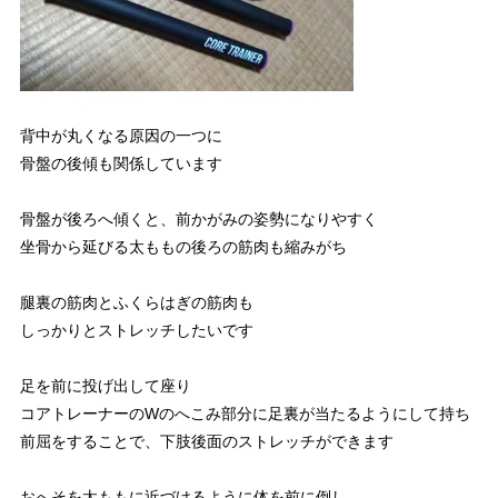
背中が丸くなる原因の一つに
骨盤の後傾も関係しています
骨盤が後ろへ傾くと、前かがみの姿勢になりやすく
坐骨から延びる太ももの後ろの筋肉も縮みがち
腿裏の筋肉とふくらはぎの筋肉も
しっかりとストレッチしたいです
足を前に投げ出して座り
コアトレーナーのWのへこみ部分に足裏が当たるようにして持ち
前屈をすることで、下肢後面のストレッチができます
おへそを太ももに近づけるように体を前に倒し