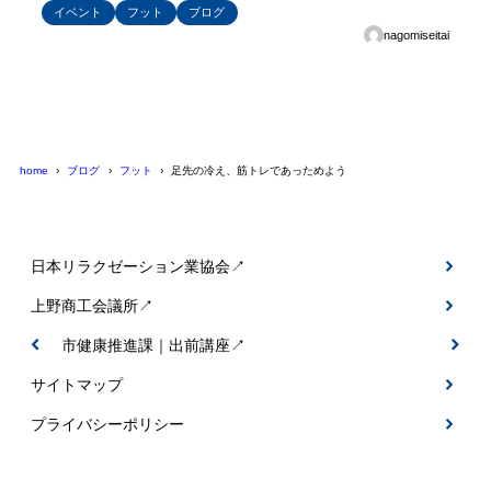
イベント
フット
ブログ
nagomiseitai
home
ブログ
フット
足先の冷え、筋トレであっためよう
日本リラクゼーション業協会↗
上野商工会議所↗
伊賀市健康推進課｜出前講座↗
サイトマップ
プライバシーポリシー