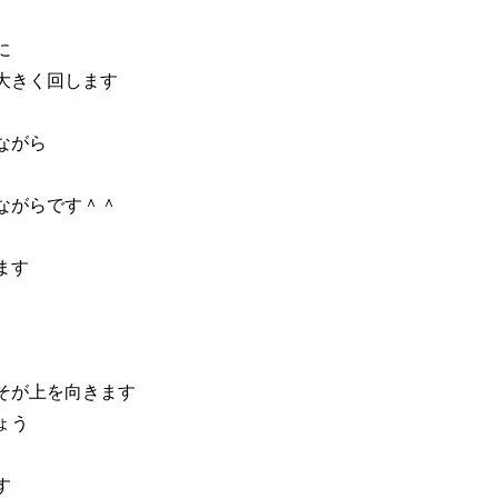
に
大きく回します
ながら
ながらです＾＾
ます
そが上を向きます
ょう
す