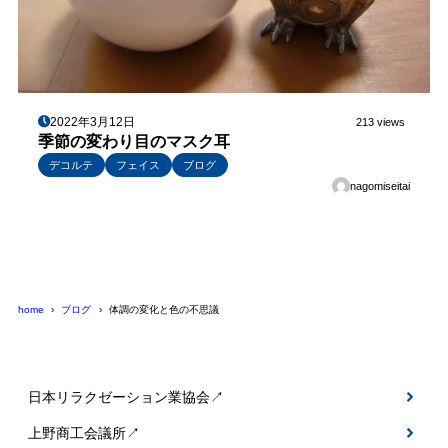
2022年3月12日
213 views
季節の変わり目のマスク耳
デコルテ
フェイス
ブログ
nagomiseitai
home
ブログ
体調の変化と色の不思議
日本リラクゼーション業協会↗
上野商工会議所↗