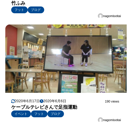
竹ふみ
フット
ブログ
nagomiseitai
2020年6月17日
2020年6月6日
190 views
ケーブルテレビさんで足指運動
イベント
フット
ブログ
nagomiseitai