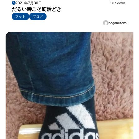
2021年7月30日
307 views
だるい時こそ筋活どき
フット
ブログ
nagomiseitai