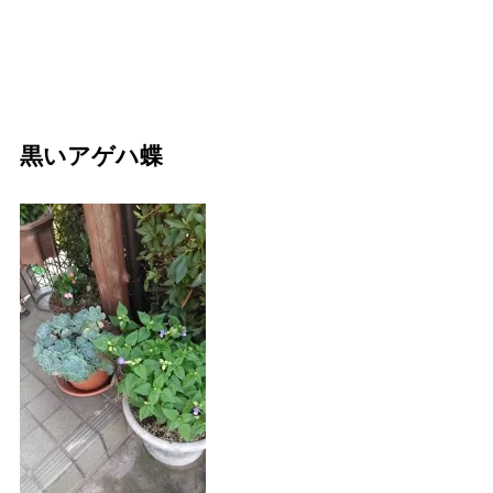
黒いアゲハ蝶