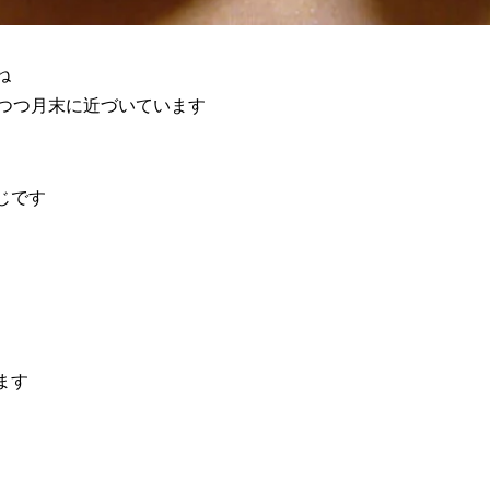
ね
しつつ月末に近づいています
じです
ます